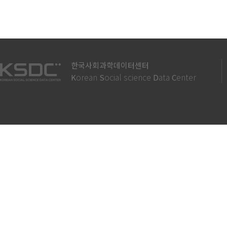
한국사회과학데이터센터
orean
ocial science
ata
enter
K
S
D
C