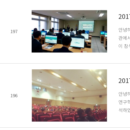
20
안녕하
197
관에서
이 참
20
안녕하
196
연구학
석하였