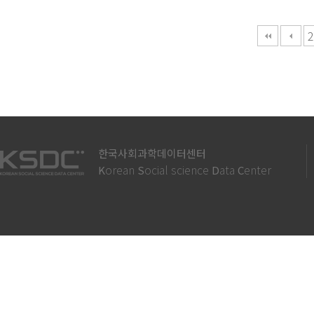
다음
맨끝
2
한국사회과학데이터센터
orean
ocial science
ata
enter
K
S
D
C