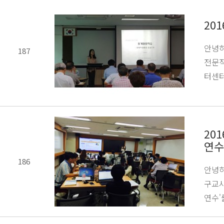
20
안녕하
187
전문직
터센터
20
연
186
안녕하
구교사
연수'