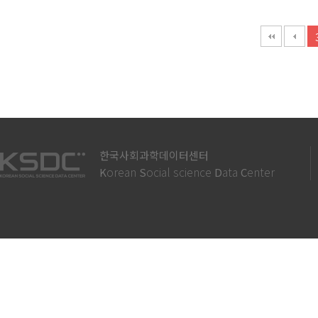
다음
맨끝
한국사회과학데이터센터
orean
ocial science
ata
enter
K
S
D
C