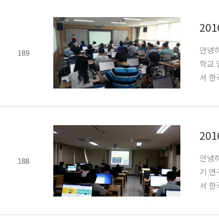
20
안녕하
189
학교 
서 
20
안녕하
188
기 연
서 