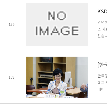
KS
안녕하
159
인 자
같습니
[한
한국행
158
학교 
데이