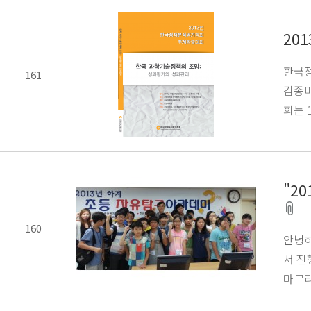
20
한국정
161
김종미
회는 
"2
160
안녕하
서 진
마무