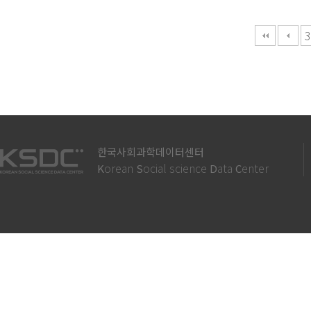
다음
맨끝
3
한국사회과학데이터센터
orean
ocial science
ata
enter
K
S
D
C