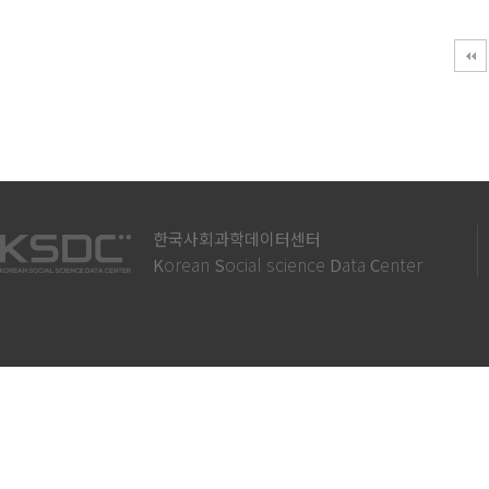
맨끝
한국사회과학데이터센터
orean
ocial science
ata
enter
K
S
D
C