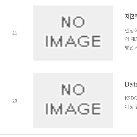
제3
안녕하
21
어 제
방선거
Da
KSD
20
이상 