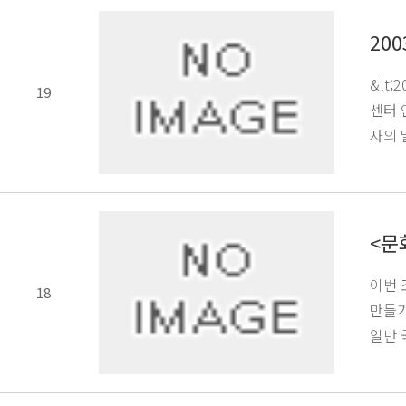
20
&lt
19
센터 
사의 
<문
이번 
18
만들기
일반 