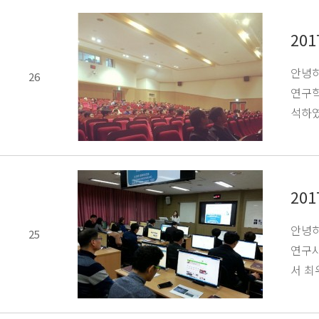
20
안녕하
26
연구학
석하였
20
안녕하
25
연구사
서 최