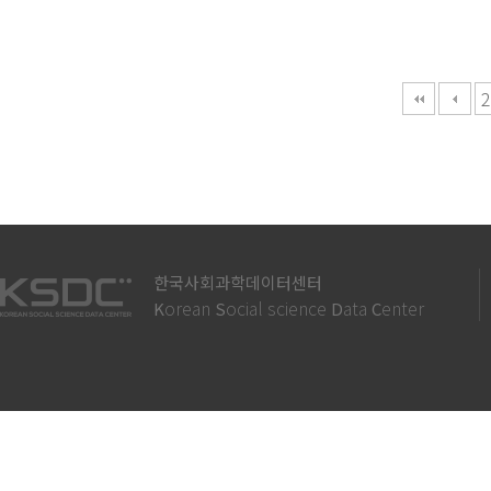
다음
맨끝
2
한국사회과학데이터센터
orean
ocial science
ata
enter
K
S
D
C