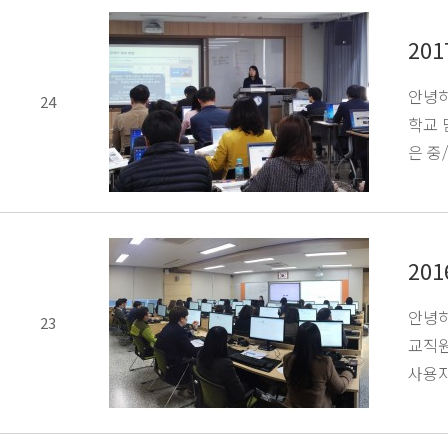
20
안녕하
24
학교 
은 중
20
안녕하
23
교직원
사용자