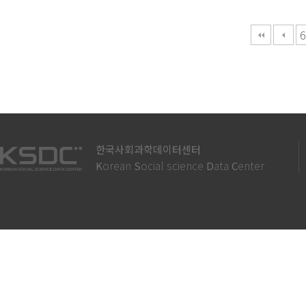
다음
맨끝
6
한국사회과학데이터센터
orean
ocial science
ata
enter
K
S
D
C