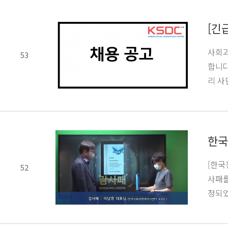
[긴
사회과
53
합니다
리 
한국
[한국
52
사패를
정되었