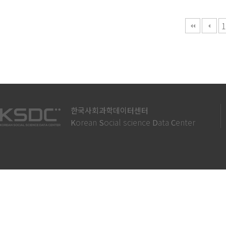
다음
맨끝
1
한국사회과학데이터센터
orean
ocial science
ata
enter
K
S
D
C