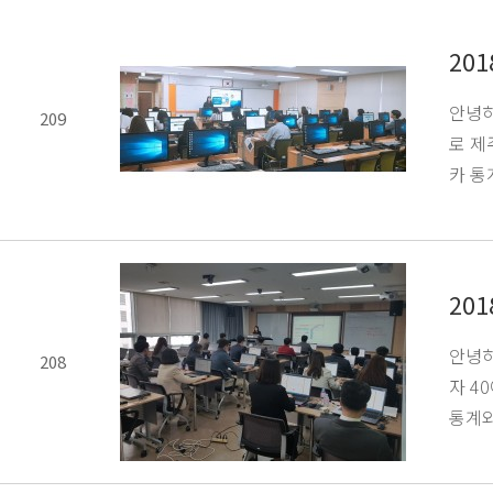
20
안녕하
209
로 제
카 통
20
안녕하
208
자 4
통계와