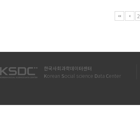
다음
맨끝
2
한국사회과학데이터센터
orean
ocial science
ata
enter
K
S
D
C