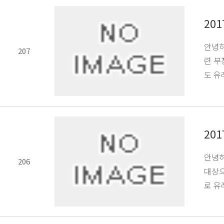
20
안녕하
207
련 부
도 유
20
안녕하
206
대상으
로 유