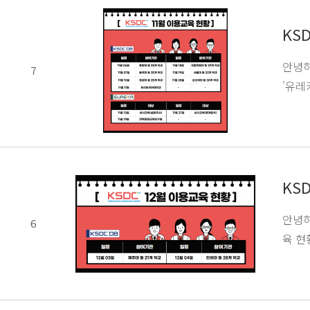
KS
안녕하
7
'유레
KS
안녕하
6
육 현