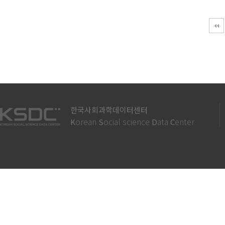
맨끝
한국사회과학데이터센터
orean
ocial science
ata
enter
K
S
D
C