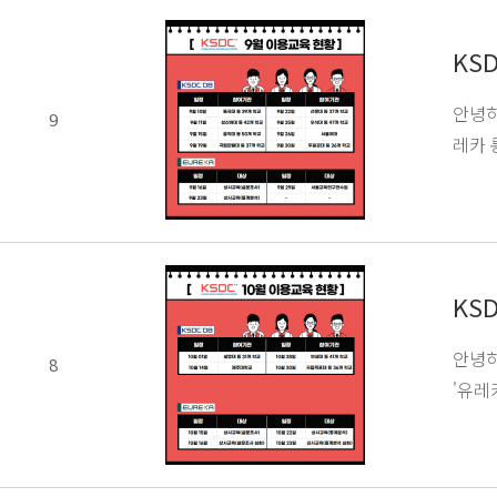
KS
안녕하
9
레카 
KS
안녕하
8
'유레