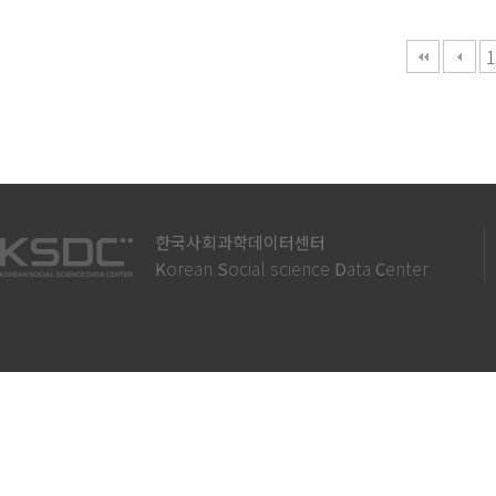
다음
맨끝
1
한국사회과학데이터센터
orean
ocial science
ata
enter
K
S
D
C