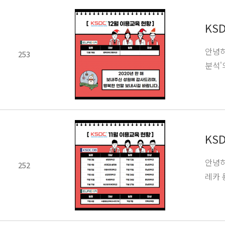
KS
안녕하
253
분석'
KS
안녕하
252
레카 