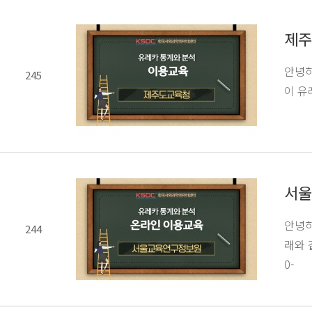
제주
안녕하
245
이 유레
서울
안녕하
244
래와 
0-