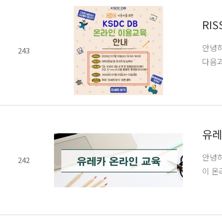
RI
안녕하
243
다음과 
유레
안녕하
242
이 온라