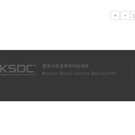
다음
맨끝
1
한국사회과학데이터센터
orean
ocial science
ata
enter
K
S
D
C