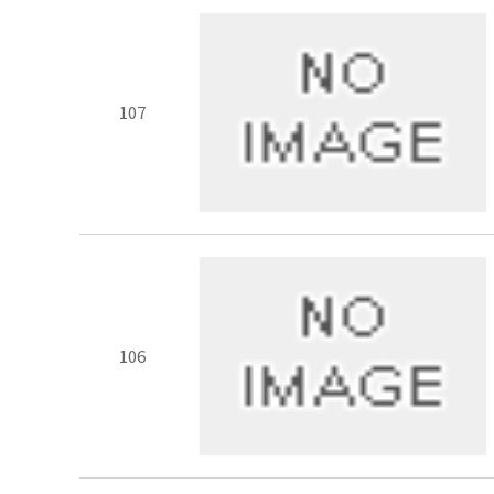
107
106