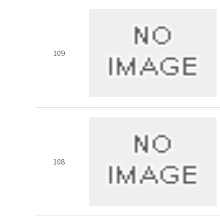
109
108