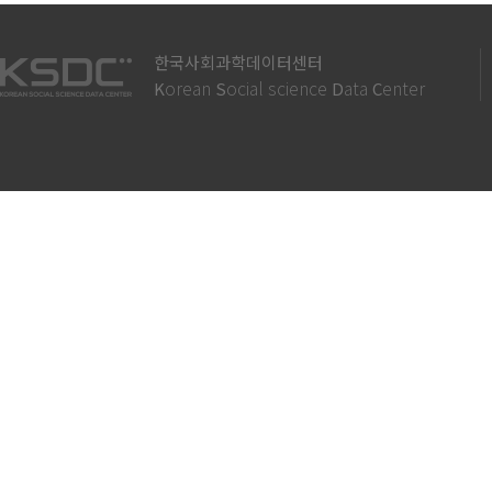
한국사회과학데이터센터
orean
ocial science
ata
enter
K
S
D
C