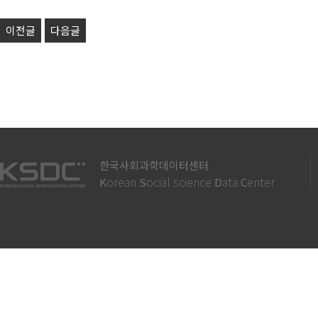
이전글
다음글
한국사회과학데이터센터
orean
ocial science
ata
enter
K
S
D
C