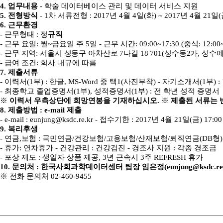
4.
업무내용
-
학술 데이터베이스 관리 및 데이터 서비스 지원
5.
전형방식
- 1
차 서류전형
: 2017
년
4
월
4
일
(
화
) ~ 2017
년
4
월
21
일
(
6.
근무환경
- 근무형태
:
정
규직
-
근무 요일
:
월
~
금요일 주
5
일
-
근무 시간
: 09:00~17:30 (
중식
: 12:00
-
근무 지역
:
서울시 성동구 아차산로
7
나길
18 701(
성수동
2
가
,
성수
-
급여 조건
:
회사 내규에 따름
7.
제출서류
-
이력서
(1
부
) :
한글
, MS-Word
중 택
1(
사진부착
)
-
자기소개서
(1
부
) :
-
최종학교 졸업증명서
(1
부
),
성적증명서
(1
부
) :
전 학년 성적 증명서
※
이력서 우측상단에 희망연봉을 기재하십시오
.
※
제출된 서류는 
8.
제출방법
: e-mail
제출
- e-mail : eunjung@ksdc.re.kr
-
접수기한
: 2017
년
4
월
21
일
(
금
) 17:0
9.
복리후생
-
연금
,
보험
:
국민연금
/
건강보험
/
고용보험
/
산재보험
/
퇴직연금
(DB
형
)
-
휴가
:
연차휴가
-
건강관리
:
건강검진
-
경조사 지원
:
각종 경조금
-
포상 제도
:
생일자 상품 제공
, 3
년 근속시
3
주
REFRESH
휴가
10.
문의처
:
한국사회과학데이터센터 팀장 임은정
(eunjung@ksdc.re
※
전화 문의처
02-460-9455