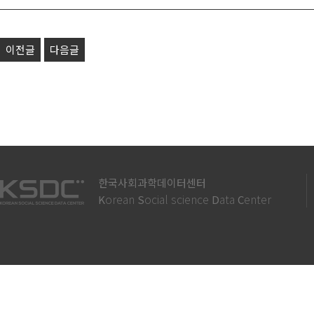
이전글
다음글
한국사회과학데이터센터
orean
ocial science
ata
enter
K
S
D
C