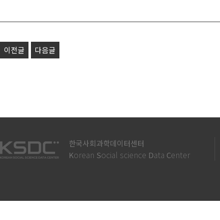
이전글
다음글
한국사회과학데이터센터
orean
ocial science
ata
enter
K
S
D
C