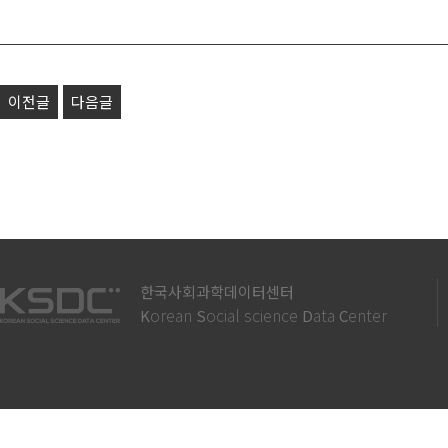
이전글
다음글
한국사회과학데이터센터
orean
ocial science
ata
enter
K
S
D
C