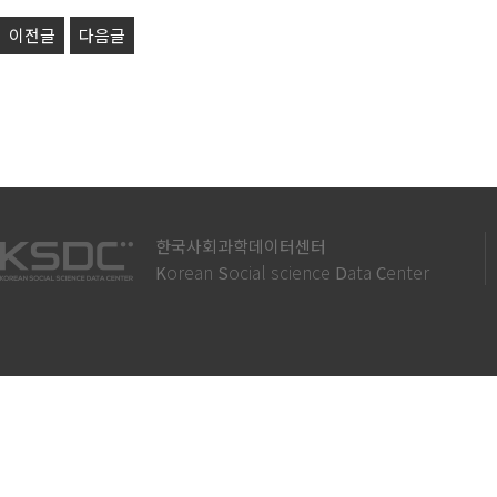
이전글
다음글
한국사회과학데이터센터
orean
ocial science
ata
enter
K
S
D
C