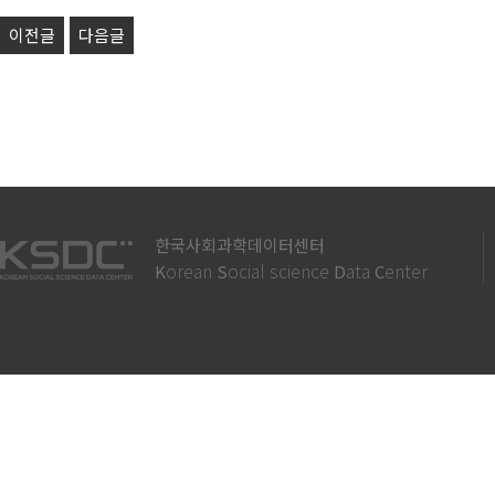
이전글
다음글
한국사회과학데이터센터
orean
ocial science
ata
enter
K
S
D
C