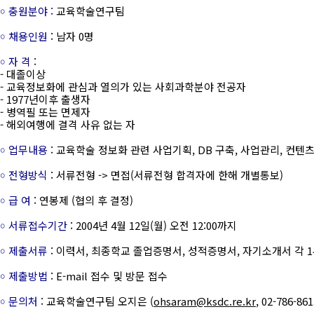
￮ 충원분야 :
교육학술연구팀
￮ 채용인원
: 남자 0명
￮ 자 격
:
- 대졸이상
- 교육정보화에 관심과 열의가 있는 사회과학분야 전공자
- 1977년이후 출생자
- 병역필 또는 면제자
- 해외여행에 결격 사유 없는 자
￮ 업무내용
: 교육학술 정보화 관련 사업기획, DB 구축, 사업관리, 컨텐츠
￮ 전형방식
: 서류전형 -> 면접(서류전형 합격자에 한해 개별통보)
￮ 급 여
: 연봉제 (협의 후 결정)
￮ 서류접수기간
: 2004년 4월 12일(월) 오전 12:00까지
￮ 제출서류
: 이력서, 최종학교 졸업증명서, 성적증명서, 자기소개서 각 
￮ 제출방법
: E-mail 접수 및 방문 접수
￮ 문의처
: 교육학술연구팀 오지은 (
ohsaram@ksdc.re.kr
, 02-786-861