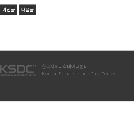
이전글
다음글
한국사회과학데이터센터
orean
ocial science
ata
enter
K
S
D
C