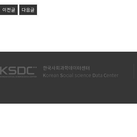
이전글
다음글
한국사회과학데이터센터
orean
ocial science
ata
enter
K
S
D
C