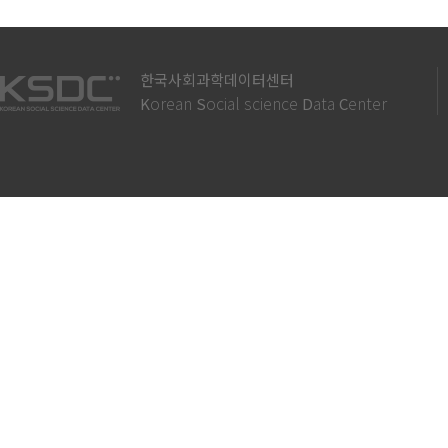
한국사회과학데이터센터
orean
ocial science
ata
enter
K
S
D
C