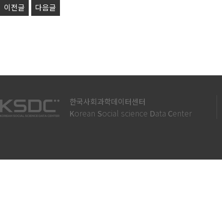
이전글
다음글
한국사회과학데이터센터
orean
ocial science
ata
enter
K
S
D
C