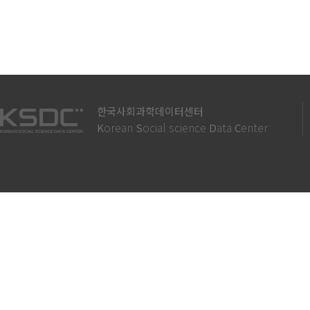
한국사회과학데이터센터
orean
ocial science
ata
enter
K
S
D
C