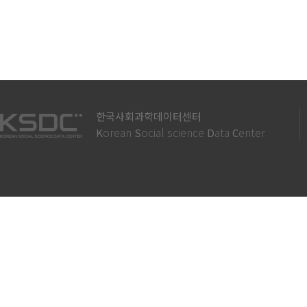
한국사회과학데이터센터
orean
ocial science
ata
enter
K
S
D
C