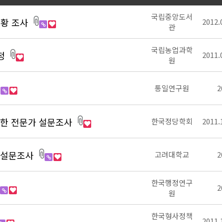
국립중앙도서
현황 조사
2012.
관
국립농업과학
설정
2011.
원
통일연구원
2
위한 전문가 설문조사
한국정당학회
2011.
 설문조사
고려대학교
2
한국행정연구
2
원
한국형사정책
2011.