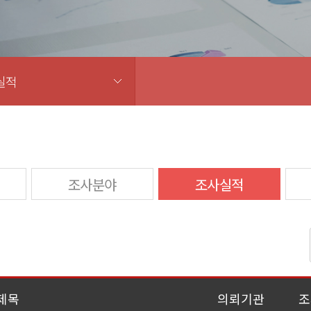
실적
조사분야
조사실적
제목
의뢰기관
조