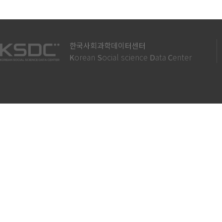
한국사회과학데이터센터
orean
ocial science
ata
enter
K
S
D
C