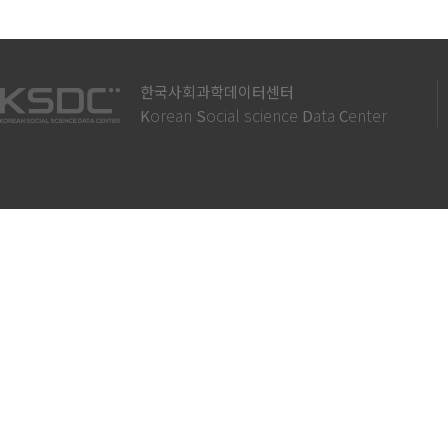
한국사회과학데이터센터
orean
ocial science
ata
enter
K
S
D
C