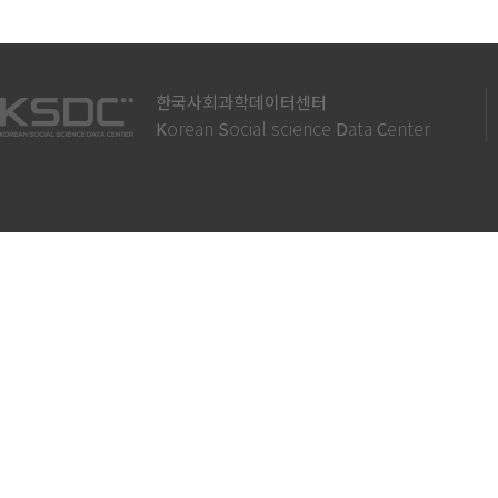
한국사회과학데이터센터
orean
ocial science
ata
enter
K
S
D
C