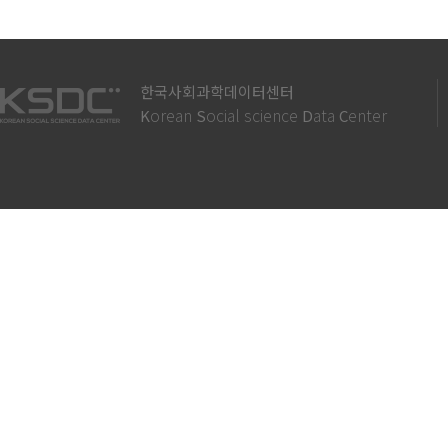
한국사회과학데이터센터
orean
ocial science
ata
enter
K
S
D
C